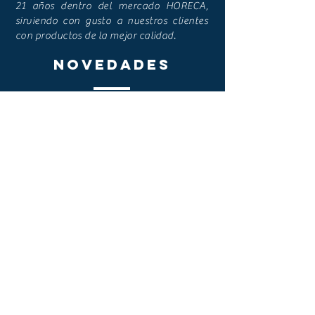
21 años dentro del mercado HORECA,
sirviendo con gusto a nuestros clientes
con productos de la mejor calidad.
NOVEDADES
ENLACES RÁPIDOS
> Inicio
> Nosotros
> Promociones
> Productos
> Contacto