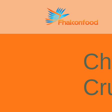
Ch
Cr