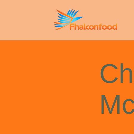
Ch
Mc