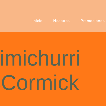
Inicio
Nosotros
Promociones
imichurri
Cormick