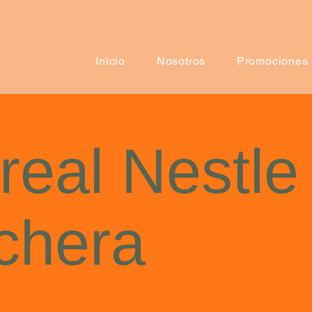
Inicio
Nosotros
Promociones
real Nestle
chera