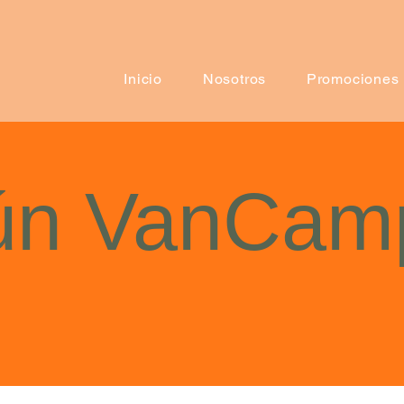
Inicio
Nosotros
Promociones
ún VanCam