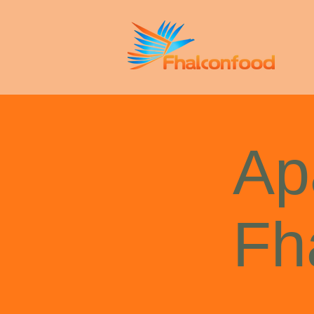
Ap
Fh