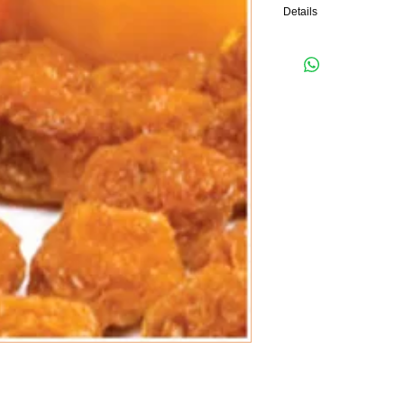
Details
100 gr. de Uvilla es simil
experto. Sepa que tanto 
antioxidantes que fortal
resistente al organismo 