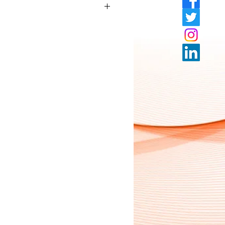
ar a servirse tres naranjas, señala el
la vitamina A como la C son dos
ecen el sistema inmunológico, volviendo
ante las infecciones de diversa índole.