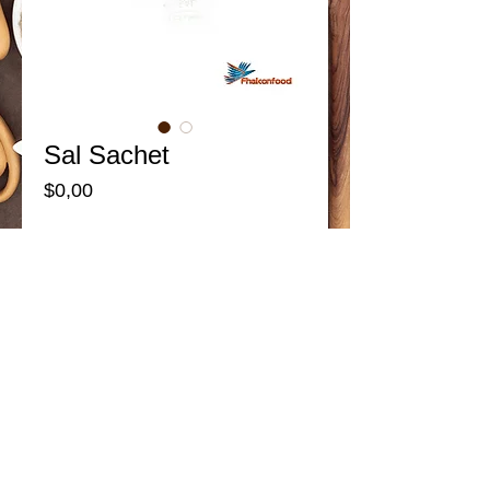
Sal Sachet
Price
$0,00
Add to Cart
Presentaciones:
Funda Pet al Vacio - 1000 sachets
Details
La sal común es un alimento rico en sodio
ya que 100 g. de este condimento
contienen 38850 mg. de sodio. Este