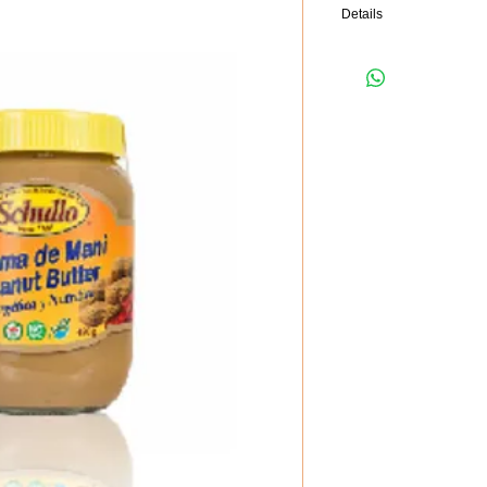
Details
Uno de los muchos benef
que contiene grandes can
ciento. La fibra ayuda en
sangre y los niveles de c
que puede reducir las po
colon.