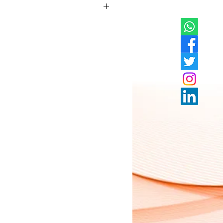
icios de comer mantequilla de maní es
tidades de fibra, acerca de un 8 por
 el proceso de controlar el azúcar en la
olesterol. Otro beneficio de la fibra es
sibilidades de desarrollar cáncer de