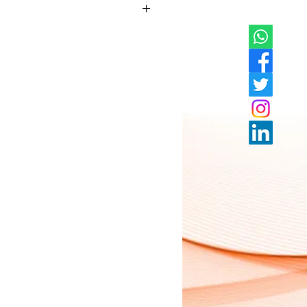
ificada para brindarte nutrientes
limentación saludable con un 25%
s, calcio, vitaminas A, D y C. Libre de
para tu familia