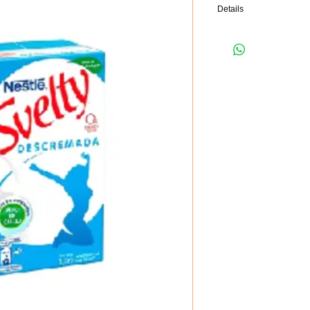
Details
Leche Svelty ha sido mod
fundamentales en una a
menos de grasas saturada
gluten. El balance ideal 