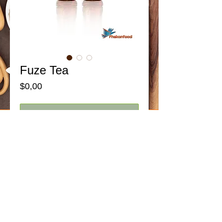
Fuze Tea
Price
$0,00
Add to Cart
Presentaciones:
Botella Pet - 550 ml.
Botella Pet - 1 Litro.
Details
Las hierbas aromáticas son plantas muy
utilizadas por sus cualidades aromáticas y