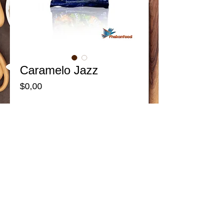
Caramelo Jazz
Price
$0,00
Add to Cart
Presentaciones:
Funda Termosellada  - 330 gr.
Details
Los caramelos son un alimento rico en
carbohidratos ya que 100 g. de esta
golosina contienen 95 g. de carbohidratos.