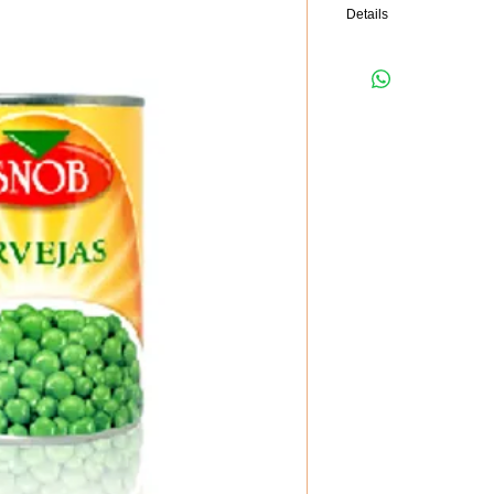
Details
Las arvejas son ricas en
grasa y constituyen una 
cuando se consumen fres
y hierro. La fibra de la 
buen funcionamiento inte
saturadas.