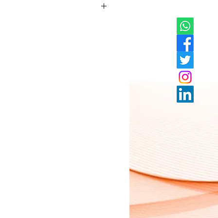
 proteínas y carbohidratos, bajas en
buena fuente de fibra, vitaminas A, B y C;
cas o refrigeradas, suministran tiamina
arveja es soluble en agua, promueven el
stinal y ayudan a eliminar las grasas