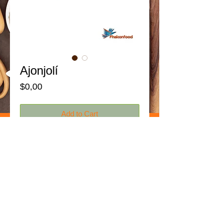
Ajonjolí
Price
$0,00
Add to Cart
Presentaciones:
Funda Ajonjoli DESCORTEZADO Pet al
Vacio - 1 Kg.
Funda Ajonjoli NEGRO Pet al Vacio - 1 Kg.
El Ajonjolí
Posee 3 veces más calcio que un vaso de