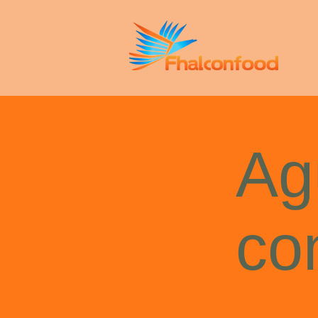
Ag
co